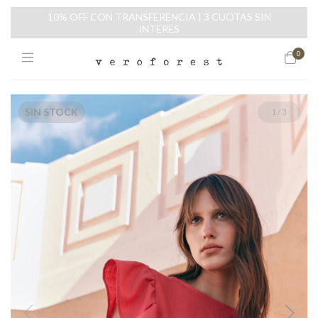
10% OFF CON TRANSFERENCIA | 3 CUOTAS SIN
INTERES
0
SIN STOCK
1
/
3