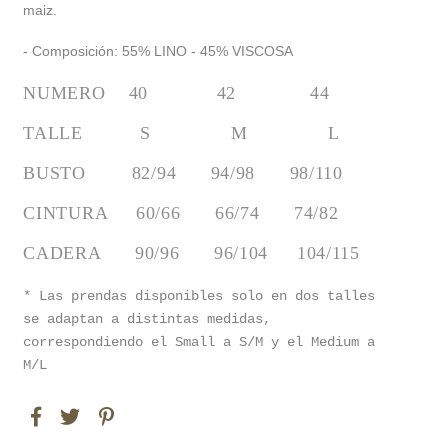
maiz.
- Composición: 55% LINO - 45% VISCOSA
NUMERO    40            42             44
TALLE          S              M              L
BUSTO        82/94      94/98      98/110
CINTURA     60/66      66/74      74/82
CADERA      90/96      96/104     104/115
* Las prendas disponibles solo en dos talles
se adaptan a distintas medidas,
correspondiendo el Small a S/M y el Medium a
M/L