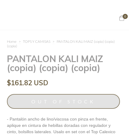
0
Home
>
TOPS Y CAMISAS
>
PANTALON KALI MAIZ (copia) (copia)
(copia)
PANTALON KALI MAIZ
(copia) (copia) (copia)
$161.82 USD
- Pantalón ancho de lino/viscosa con pinza en frente,
aplique en cintura de hebillas doradas con regulador y
cinto, bolsillos laterales. Usalo en set con el Top Calexico