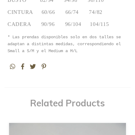
BUSTO        82/94      94/98      98/110
CINTURA     60/66      66/74      74/82
CADERA      90/96      96/104     104/115
* Las prendas disponibles solo en dos talles se
adaptan a distintas medidas, correspondiendo el
Small a S/M y el Medium a M/L
Related Products