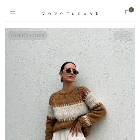
0
OUT OF STOCK
1
/
6