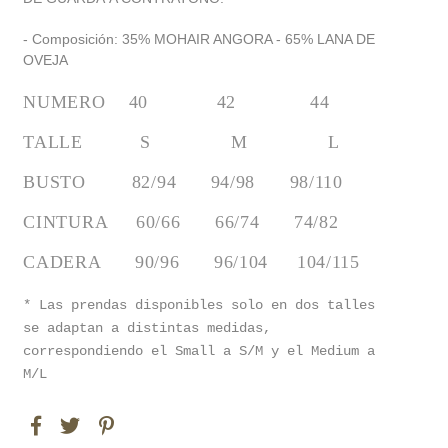
- Composición: 35% MOHAIR ANGORA - 65% LANA DE
OVEJA
NUMERO    40            42             44
TALLE          S              M              L
BUSTO        82/94      94/98      98/110
CINTURA     60/66      66/74      74/82
CADERA      90/96      96/104     104/115
* Las prendas disponibles solo en dos talles
se adaptan a distintas medidas,
correspondiendo el Small a S/M y el Medium a
M/L