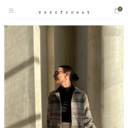
0
1
/
6