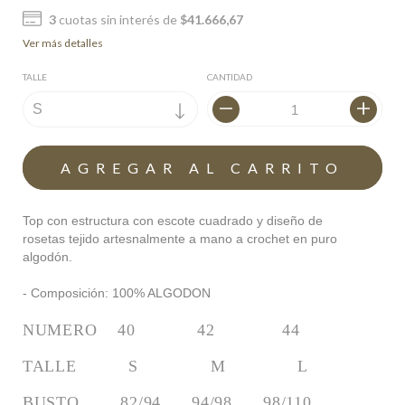
3
cuotas sin interés de
$41.666,67
Ver más detalles
TALLE
CANTIDAD
Top con estructura con escote cuadrado y diseño de
rosetas
tejido artesnalmente a mano a crochet en puro
algodón.
- Composición: 100% ALGODON
NUMERO    40            42             44
TALLE          S              M              L
BUSTO        82/94      94/98      98/110