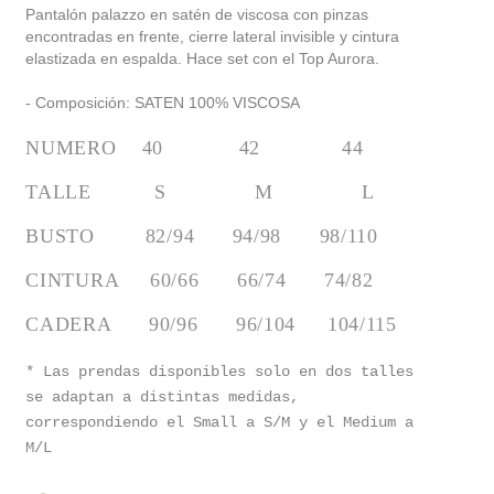
Pantalón palazzo en satén de viscosa con pinzas
encontradas en frente, cierre lateral invisible y cintura
elastizada en espalda. Hace set con el Top Aurora.
- Composición: SATEN 100% VISCOSA
NUMERO    40            42             44
TALLE          S              M              L
BUSTO        82/94      94/98      98/110
CINTURA     60/66      66/74      74/82
CADERA      90/96      96/104     104/115
* Las prendas disponibles solo en dos talles
se adaptan a distintas medidas,
correspondiendo el Small a S/M y el Medium a
M/L