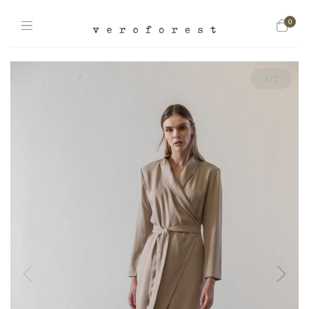
0
1
/
5