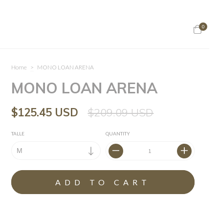
0
Home
>
MONO LOAN ARENA
MONO LOAN ARENA
$125.45 USD
$209.09 USD
TALLE
QUANTITY